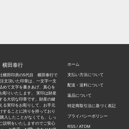
ホーム
：横田泰行
支払い方法について
社横田印房の5代目 横田泰行で
ご注文頂いた印章は、一文字一文
配送・送料について
込めて文字を書きあげ、真心を
お彫りいたします。 実印は財産
返品について
する大切な印章です。財産の鍵
える実印をお彫りして、お手元
特定商取引法に基づく表記
けすることに誇りを持っており
プライバシーポリシー
 購入したことがなくても、しっ
ご説明をいたしますのでご安心
RSS
/
ATOM