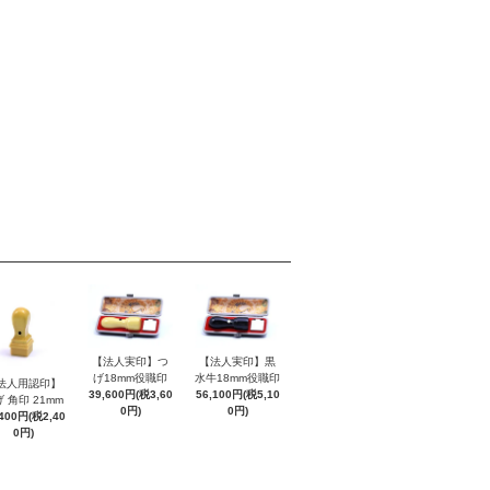
【法人実印】つ
【法人実印】黒
げ18mm役職印
水牛18mm役職印
法人用認印】
39,600円(税3,60
56,100円(税5,10
 角印 21mm
0円)
0円)
,400円(税2,40
0円)