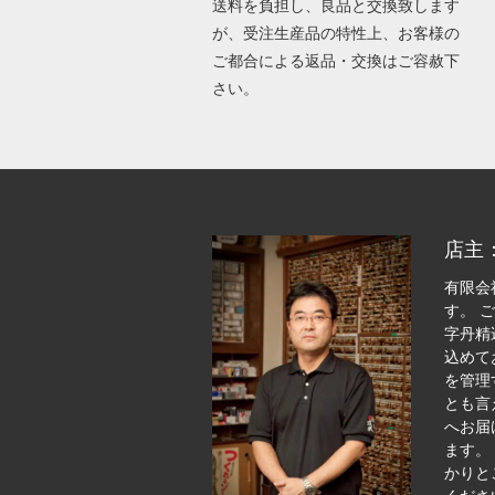
送料を負担し、良品と交換致します
が、受注生産品の特性上、お客様の
ご都合による返品・交換はご容赦下
さい。
店主
有限会
す。 
字丹精
込めて
を管理
とも言
へお届
ます。
かりと