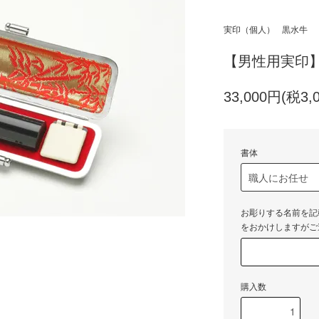
実印（個人）
黒水牛
【男性用実印】
33,000円(税3,
書体
お彫りする名前を記
をおかけしますがご
購入数