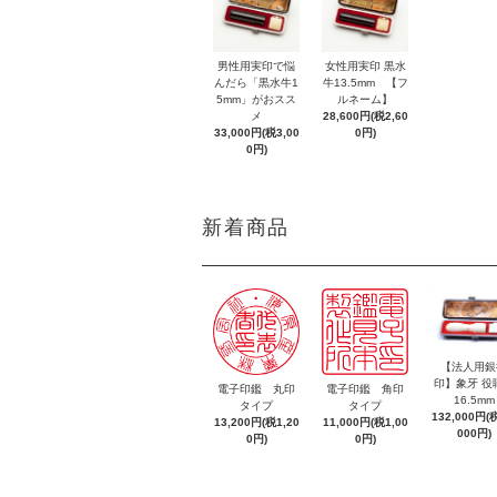
男性用実印で悩
女性用実印 黒水
んだら「黒水牛1
牛13.5mm 【フ
5mm」がおスス
ルネーム】
メ
28,600円(税2,60
33,000円(税3,00
0円)
0円)
新着商品
【法人用銀
印】象牙 役
電子印鑑 丸印
電子印鑑 角印
16.5mm
タイプ
タイプ
132,000円(税
13,200円(税1,20
11,000円(税1,00
000円)
0円)
0円)